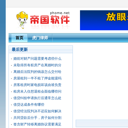
首页
虎门律师
最后更新
婚前对财产问题需要考虑些什么
未取得所有权房产在离婚时的分
离婚后法院判的钱该怎么交付给
房屋租到一半不租了押金能退吗
房客租房时家电损坏该由谁负责
租房未入住想退租会面临哪些问
借贷纠纷申请执行后通常怎么处
借贷达成条件有哪些
借贷经法院判决不还应如何解决
共同贷款后分手，房子如何分割
签含财产转移离婚协议需要满足